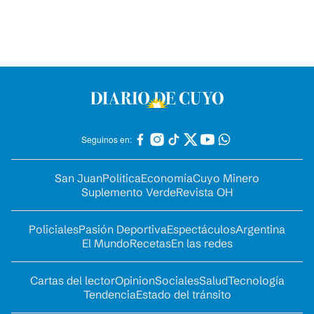
Seguinos en:
San Juan
Política
Economía
Cuyo Minero
Suplemento Verde
Revista OH
Policiales
Pasión Deportiva
Espectáculos
Argentina
El Mundo
Recetas
En las redes
Cartas del lector
Opinion
Sociales
Salud
Tecnología
Tendencia
Estado del tránsito