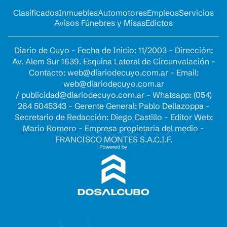
Clasificados
Inmuebles
Automotores
Empleos
Servicios
Avisos Fúnebres y Misas
Edictos
Diario de Cuyo - Fecha de Inicio: 11/2003 - Dirección:
Av. Alem Sur 1639. Esquina Lateral de Circunvalación -
Contacto:
web@diariodecuyo.com.ar
- Email:
web@diariodecuyo.com.ar
/
publicidad@diariodecuyo.com.ar
-
Whatsapp: (054)
264 5045343 - Gerente General: Pablo Dellazoppa -
Secretario de Redacción: Diego Castillo - Editor Web:
Mario Romero - Empresa propietaria del medio -
FRANCISCO MONTES S.A.C.I.F.