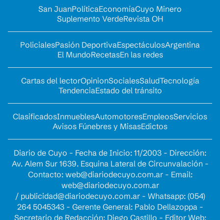
San Juan
Política
Economía
Cuyo Minero
Suplemento Verde
Revista OH
Policiales
Pasión Deportiva
Espectáculos
Argentina
El Mundo
Recetas
En las redes
Cartas del lector
Opinion
Sociales
Salud
Tecnología
Tendencia
Estado del tránsito
Clasificados
Inmuebles
Automotores
Empleos
Servicios
Avisos Fúnebres y Misas
Edictos
Diario de Cuyo - Fecha de Inicio: 11/2003 - Dirección:
Av. Alem Sur 1639. Esquina Lateral de Circunvalación -
Contacto:
web@diariodecuyo.com.ar
- Email:
web@diariodecuyo.com.ar
/
publicidad@diariodecuyo.com.ar
-
Whatsapp: (054)
264 5045343 - Gerente General: Pablo Dellazoppa -
Secretario de Redacción: Diego Castillo - Editor Web: