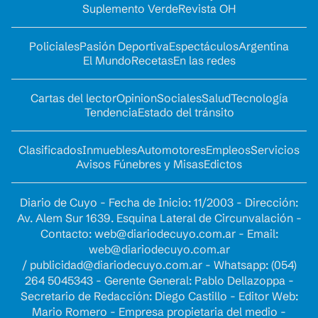
Suplemento Verde
Revista OH
Policiales
Pasión Deportiva
Espectáculos
Argentina
El Mundo
Recetas
En las redes
Cartas del lector
Opinion
Sociales
Salud
Tecnología
Tendencia
Estado del tránsito
Clasificados
Inmuebles
Automotores
Empleos
Servicios
Avisos Fúnebres y Misas
Edictos
Diario de Cuyo - Fecha de Inicio: 11/2003 - Dirección:
Av. Alem Sur 1639. Esquina Lateral de Circunvalación -
Contacto:
web@diariodecuyo.com.ar
- Email:
web@diariodecuyo.com.ar
/
publicidad@diariodecuyo.com.ar
-
Whatsapp: (054)
264 5045343 - Gerente General: Pablo Dellazoppa -
Secretario de Redacción: Diego Castillo - Editor Web:
Mario Romero - Empresa propietaria del medio -