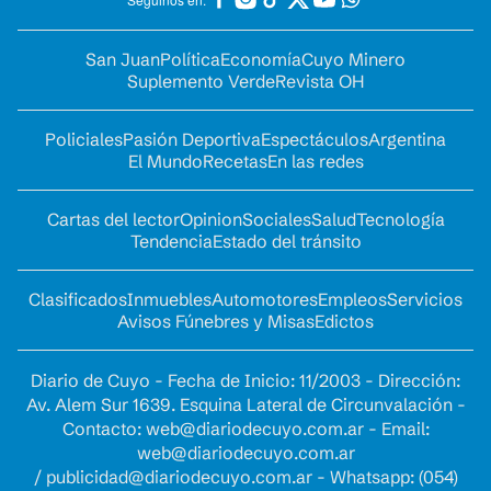
San Juan
Política
Economía
Cuyo Minero
Suplemento Verde
Revista OH
Policiales
Pasión Deportiva
Espectáculos
Argentina
El Mundo
Recetas
En las redes
Cartas del lector
Opinion
Sociales
Salud
Tecnología
Tendencia
Estado del tránsito
Clasificados
Inmuebles
Automotores
Empleos
Servicios
Avisos Fúnebres y Misas
Edictos
Diario de Cuyo - Fecha de Inicio: 11/2003 - Dirección:
Av. Alem Sur 1639. Esquina Lateral de Circunvalación -
Contacto:
web@diariodecuyo.com.ar
- Email:
web@diariodecuyo.com.ar
/
publicidad@diariodecuyo.com.ar
-
Whatsapp: (054)