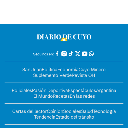
Seguinos en:
San Juan
Política
Economía
Cuyo Minero
Suplemento Verde
Revista OH
Policiales
Pasión Deportiva
Espectáculos
Argentina
El Mundo
Recetas
En las redes
Cartas del lector
Opinion
Sociales
Salud
Tecnología
Tendencia
Estado del tránsito