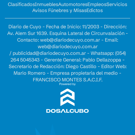
Clasificados
Inmuebles
Automotores
Empleos
Servicios
Avisos Fúnebres y Misas
Edictos
Diario de Cuyo - Fecha de Inicio: 11/2003 - Dirección:
Av. Alem Sur 1639. Esquina Lateral de Circunvalación -
Contacto:
web@diariodecuyo.com.ar
- Email:
web@diariodecuyo.com.ar
/
publicidad@diariodecuyo.com.ar
-
Whatsapp: (054)
264 5045343 - Gerente General: Pablo Dellazoppa -
Secretario de Redacción: Diego Castillo - Editor Web:
Mario Romero - Empresa propietaria del medio -
FRANCISCO MONTES S.A.C.I.F.