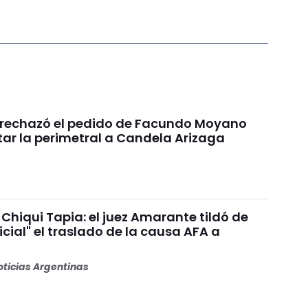
a rechazó el pedido de Facundo Moyano
tar la perimetral a Candela Arizaga
Chiqui Tapia: el juez Amarante tildó de
dicial" el traslado de la causa AFA a
ticias Argentinas