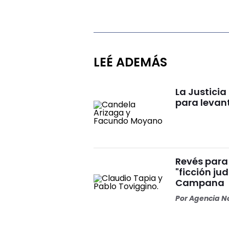
LEÉ ADEMÁS
La Justici
para levan
Revés para 
"ficción ju
Campana
Por
Agencia No