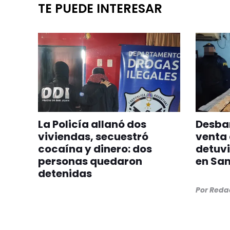
TE PUEDE INTERESAR
La Policía allanó dos
Desba
viviendas, secuestró
venta 
cocaína y dinero: dos
detuvi
personas quedaron
en San
detenidas
Por
Redac