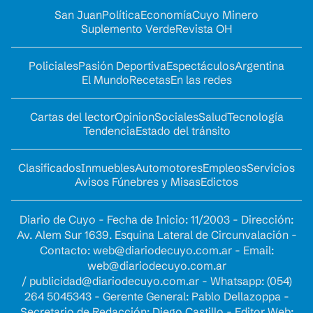
San Juan
Política
Economía
Cuyo Minero
Suplemento Verde
Revista OH
Policiales
Pasión Deportiva
Espectáculos
Argentina
El Mundo
Recetas
En las redes
Cartas del lector
Opinion
Sociales
Salud
Tecnología
Tendencia
Estado del tránsito
Clasificados
Inmuebles
Automotores
Empleos
Servicios
Avisos Fúnebres y Misas
Edictos
Diario de Cuyo - Fecha de Inicio: 11/2003 - Dirección:
Av. Alem Sur 1639. Esquina Lateral de Circunvalación -
Contacto:
web@diariodecuyo.com.ar
- Email:
web@diariodecuyo.com.ar
/
publicidad@diariodecuyo.com.ar
-
Whatsapp: (054)
264 5045343 - Gerente General: Pablo Dellazoppa -
Secretario de Redacción: Diego Castillo - Editor Web: