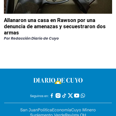
Allanaron una casa en Rawson por una
denuncia de amenazas y secuestraron dos
armas
Por
Redacción Diario de Cuyo
Seguinos en:
San Juan
Política
Economía
Cuyo Minero
Suplemento Verde
Revista OH