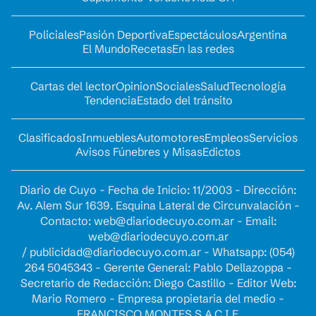
Policiales
Pasión Deportiva
Espectáculos
Argentina
El Mundo
Recetas
En las redes
Cartas del lector
Opinion
Sociales
Salud
Tecnología
Tendencia
Estado del tránsito
Clasificados
Inmuebles
Automotores
Empleos
Servicios
Avisos Fúnebres y Misas
Edictos
Diario de Cuyo - Fecha de Inicio: 11/2003 - Dirección:
Av. Alem Sur 1639. Esquina Lateral de Circunvalación -
Contacto:
web@diariodecuyo.com.ar
- Email:
web@diariodecuyo.com.ar
/
publicidad@diariodecuyo.com.ar
-
Whatsapp: (054)
264 5045343 - Gerente General: Pablo Dellazoppa -
Secretario de Redacción: Diego Castillo - Editor Web:
Mario Romero - Empresa propietaria del medio -
FRANCISCO MONTES S.A.C.I.F.