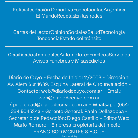
Policiales
Pasión Deportiva
Espectáculos
Argentina
El Mundo
Recetas
En las redes
Cartas del lector
Opinion
Sociales
Salud
Tecnología
Tendencia
Estado del tránsito
Clasificados
Inmuebles
Automotores
Empleos
Servicios
Avisos Fúnebres y Misas
Edictos
Diario de Cuyo - Fecha de Inicio: 11/2003 - Dirección:
Av. Alem Sur 1639. Esquina Lateral de Circunvalación -
Contacto:
web@diariodecuyo.com.ar
- Email:
web@diariodecuyo.com.ar
/
publicidad@diariodecuyo.com.ar
-
Whatsapp: (054)
264 5045343 - Gerente General: Pablo Dellazoppa -
Secretario de Redacción: Diego Castillo - Editor Web:
Mario Romero - Empresa propietaria del medio -
FRANCISCO MONTES S.A.C.I.F.