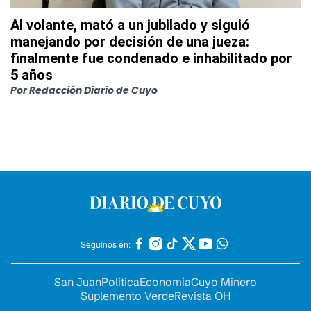
Al volante, mató a un jubilado y siguió
manejando por decisión de una jueza:
finalmente fue condenado e inhabilitado por
5 años
Por
Redacción Diario de Cuyo
Seguinos en:
San Juan
Política
Economía
Cuyo Minero
Suplemento Verde
Revista OH