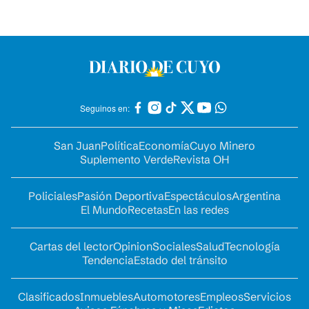
Seguinos en:
San Juan
Política
Economía
Cuyo Minero
Suplemento Verde
Revista OH
Policiales
Pasión Deportiva
Espectáculos
Argentina
El Mundo
Recetas
En las redes
Cartas del lector
Opinion
Sociales
Salud
Tecnología
Tendencia
Estado del tránsito
Clasificados
Inmuebles
Automotores
Empleos
Servicios