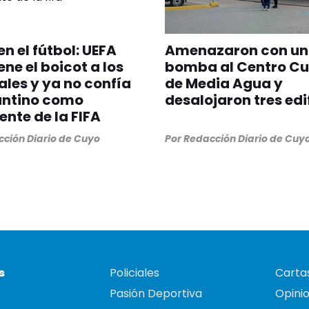
en el fútbol: UEFA
Amenazaron con u
ne el boicot a los
bomba al Centro Cu
les y ya no confía
de Media Agua y
antino como
desalojaron tres edi
ente de la FIFA
ción Diario de Cuyo
Por
Redacción Diario de Cuy
s
Policiales
Cartas
Pasión Deportiva
Opini