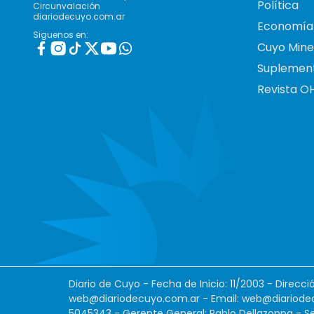
Política
Circunvalación
diariodecuyo.com.ar
Economía
Siguenos en:
Cuyo Mine
Suplemen
Revista O
Diario de Cuyo - Fecha de Inicio: 11/2003 - Direcc
web@diariodecuyo.com.ar
- Email:
web@diariode
5045343 - Gerente General: Pablo Dellazoppa - Se