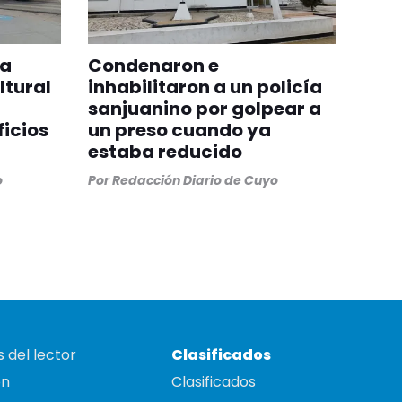
na
Condenaron e
ltural
inhabilitaron a un policía
sanjuanino por golpear a
ficios
un preso cuando ya
estaba reducido
o
Por
Redacción Diario de Cuyo
 del lector
Clasificados
on
Clasificados