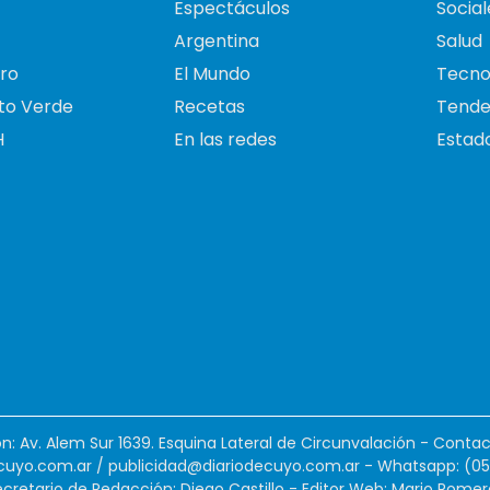
Espectáculos
Social
Argentina
Salud
ro
El Mundo
Tecno
to Verde
Recetas
Tende
H
En las redes
Estado
ión: Av. Alem Sur 1639. Esquina Lateral de Circunvalación - Contac
cuyo.com.ar
/
publicidad@diariodecuyo.com.ar
-
Whatsapp: (0
cretario de Redacción: Diego Castillo - Editor Web: Mario Romer