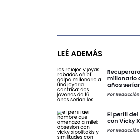
LEÉ ADEMÁS
Recuperaron
millonario 
años serían
Por
Redacción 
El perfil d
con Vicky X
Por
Redacción 