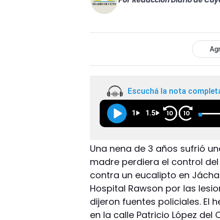
Por
Redacción Diario de Cuy
Agr
Escuchá la nota complet
1
1.5
10
10
Una nena de 3 años sufrió un
madre perdiera el control del 
contra un eucalipto en Jáchal
Hospital Rawson por las lesi
dijeron fuentes policiales. El
en la calle Patricio López de