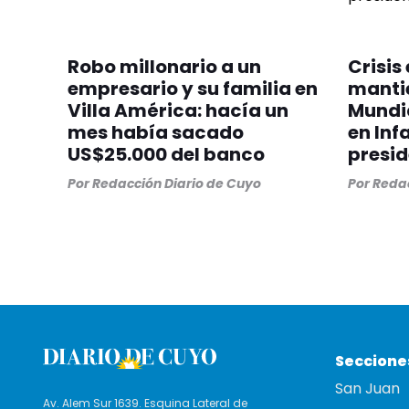
Robo millonario a un
Crisis 
empresario y su familia en
mantie
Villa América: hacía un
Mundia
mes había sacado
en Inf
US$25.000 del banco
presid
Por
Redacción Diario de Cuyo
Por
Redac
Seccione
San Juan
Av. Alem Sur 1639. Esquina Lateral de