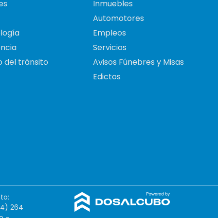
es
Inmuebles
Automotores
logía
Empleos
ncia
Servicios
 del tránsito
Avisos Fúnebres y Misas
Edictos
to:
54) 264
o -