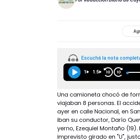
Por
Redacción Diario de Cuy
Agr
Escuchá la nota complet
1
1.5
10
10
Una camioneta chocó de form
viajaban 8 personas. El acci
ayer en calle Nacional, en San
iban su conductor, Darío Quev
yerno, Ezequiel Montaño (19).
imprevisto girado en "U", just