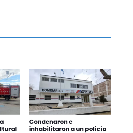
na
Condenaron e
ltural
inhabilitaron a un policía