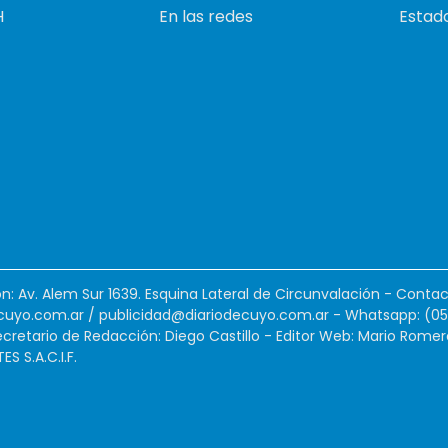
H
En las redes
Estado
ión: Av. Alem Sur 1639. Esquina Lateral de Circunvalación - Contac
cuyo.com.ar
/
publicidad@diariodecuyo.com.ar
-
Whatsapp: (0
cretario de Redacción: Diego Castillo - Editor Web: Mario Romer
 S.A.C.I.F.