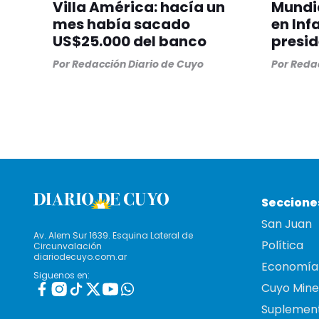
Villa América: hacía un
Mundia
mes había sacado
en Inf
US$25.000 del banco
presid
Por
Redacción Diario de Cuyo
Por
Redac
Seccione
San Juan
Av. Alem Sur 1639. Esquina Lateral de
Política
Circunvalación
diariodecuyo.com.ar
Economía
Siguenos en:
Cuyo Mine
Suplemen