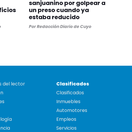
sanjuanino por golpear a
ficios
un preso cuando ya
estaba reducido
o
Por
Redacción Diario de Cuyo
 del lector
Clasificados
on
Clasificados
es
Inmuebles
Automotores
logía
Empleos
ncia
Servicios