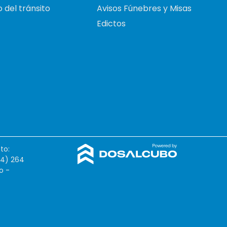
 del tránsito
Avisos Fúnebres y Misas
Edictos
to:
54) 264
o -