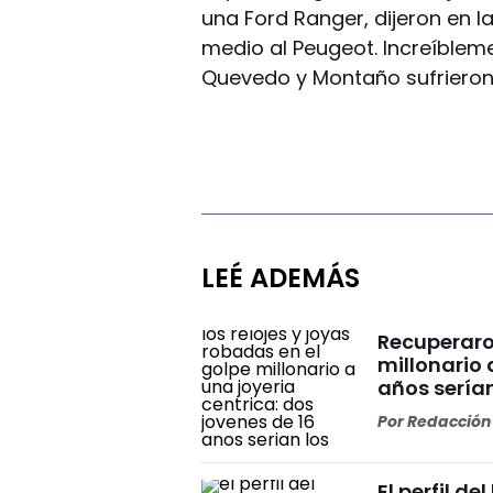
una Ford Ranger, dijeron en l
medio al Peugeot. Increíblem
Quevedo y Montaño sufrieron
LEÉ ADEMÁS
Recuperaron
millonario 
años serían
Por
Redacción 
El perfil d