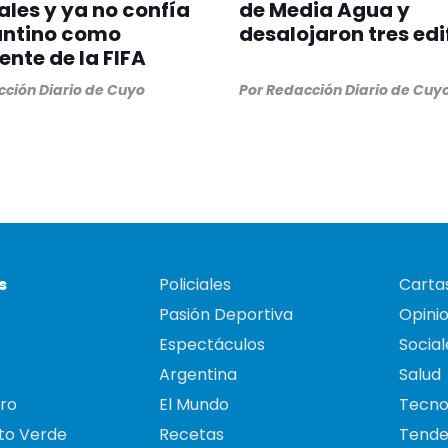
les y ya no confía
de Media Agua y
antino como
desalojaron tres edi
ente de la FIFA
ción Diario de Cuyo
Por
Redacción Diario de Cuy
s
Policiales
Cartas
Pasión Deportiva
Opini
Espectáculos
Social
Argentina
Salud
ro
El Mundo
Tecno
to Verde
Recetas
Tende