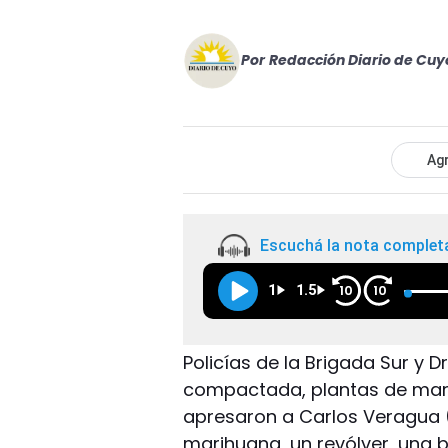
Por
Redacción Diario de Cuy
Agr
Escuchá la nota complet
1
1.5
10
10
Policías de la Brigada Sur y 
compactada, plantas de marih
apresaron a Carlos Veragua (3
marihuana, un revólver, una ba