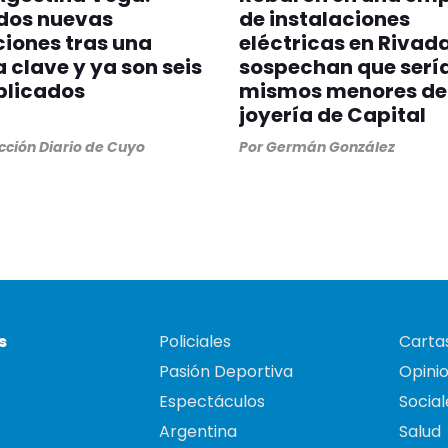
dos nuevas
de instalaciones
iones tras una
eléctricas en Rivad
a clave y ya son seis
sospechan que sería
plicados
mismos menores de 
joyería de Capital
ción Diario de Cuyo
Por
Germán González
s
Policiales
Cartas
Pasión Deportiva
Opini
Espectáculos
Social
Argentina
Salud