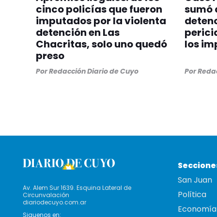
cinco policías que fueron
sumó 
imputados por la violenta
detenc
detención en Las
perici
Chacritas, solo uno quedó
los im
preso
Por
Redacción Diario de Cuyo
Por
Redac
Seccione
San Juan
Av. Alem Sur 1639. Esquina Lateral de
Política
Circunvalación
diariodecuyo.com.ar
Economía
Siguenos en: