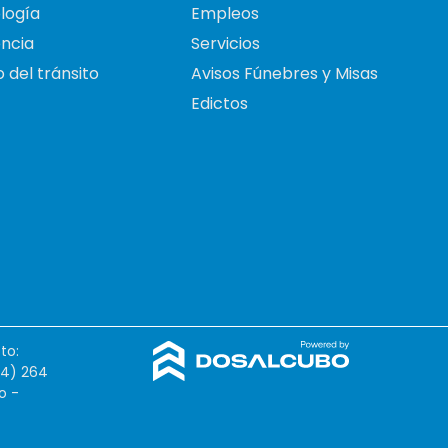
logía
Empleos
ncia
Servicios
 del tránsito
Avisos Fúnebres y Misas
Edictos
to:
54) 264
o -