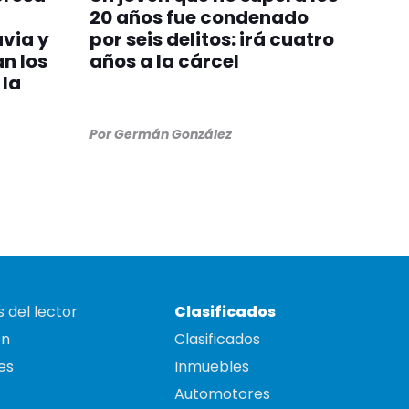
20 años fue condenado
avia y
por seis delitos: irá cuatro
n los
años a la cárcel
la
Por
Germán González
 del lector
Clasificados
on
Clasificados
es
Inmuebles
Automotores