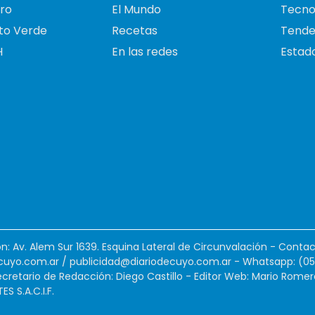
ro
El Mundo
Tecno
to Verde
Recetas
Tende
H
En las redes
Estado
ión: Av. Alem Sur 1639. Esquina Lateral de Circunvalación - Contac
cuyo.com.ar
/
publicidad@diariodecuyo.com.ar
-
Whatsapp: (0
cretario de Redacción: Diego Castillo - Editor Web: Mario Romer
 S.A.C.I.F.