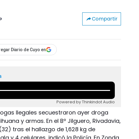
Compartir
o
egar Diario de Cuyo en
a
Powered by Thinkindot Audio
Drogas Ilegales secuestraron ayer droga
uana y armas. En el Bº Jilguero, Rivadavia,
2) tras el hallazgo de 1,628 kg de
la y 4 celulares, indicó la Policía. En Zonda