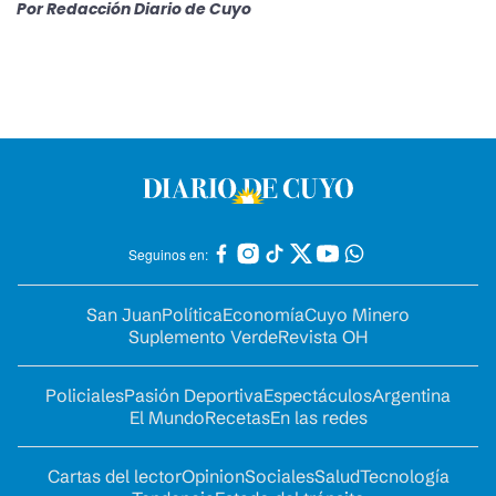
Por
Redacción Diario de Cuyo
Seguinos en:
San Juan
Política
Economía
Cuyo Minero
Suplemento Verde
Revista OH
Policiales
Pasión Deportiva
Espectáculos
Argentina
El Mundo
Recetas
En las redes
Cartas del lector
Opinion
Sociales
Salud
Tecnología