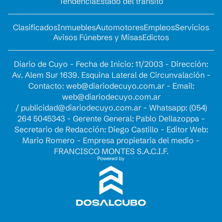
Tendencia
Estado del tránsito
Clasificados
Inmuebles
Automotores
Empleos
Servicios
Avisos Fúnebres y Misas
Edictos
Diario de Cuyo - Fecha de Inicio: 11/2003 - Dirección:
Av. Alem Sur 1639. Esquina Lateral de Circunvalación -
Contacto:
web@diariodecuyo.com.ar
- Email:
web@diariodecuyo.com.ar
/
publicidad@diariodecuyo.com.ar
-
Whatsapp: (054)
264 5045343 - Gerente General: Pablo Dellazoppa -
Secretario de Redacción: Diego Castillo - Editor Web:
Mario Romero - Empresa propietaria del medio -
FRANCISCO MONTES S.A.C.I.F.