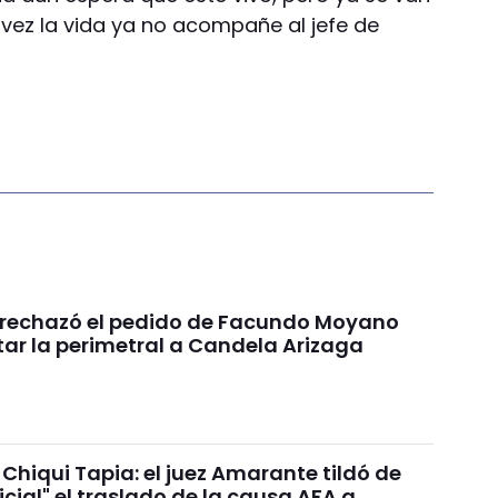
 vez la vida ya no acompañe al jefe de
a rechazó el pedido de Facundo Moyano
tar la perimetral a Candela Arizaga
Chiqui Tapia: el juez Amarante tildó de
dicial" el traslado de la causa AFA a