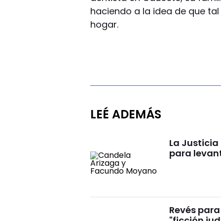
haciendo a la idea de que tal
hogar.
LEÉ ADEMÁS
La Justici
para levan
Revés para 
"ficción ju