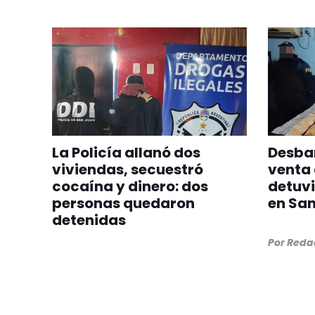
La Policía allanó dos
Desba
viviendas, secuestró
venta 
cocaína y dinero: dos
detuvi
personas quedaron
en San
detenidas
Por
Redac