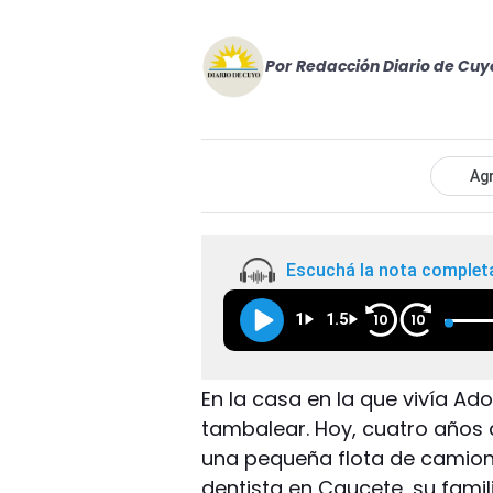
Por
Redacción Diario de Cuy
Agr
Escuchá la nota complet
1
1.5
10
10
En la casa en la que vivía Ad
tambalear. Hoy, cuatro años
una pequeña flota de camion
dentista en Caucete, su famil