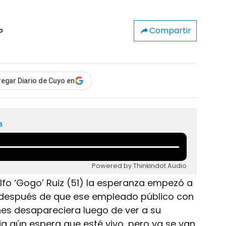
Compartir
o
egar Diario de Cuyo en
a
Powered by Thinkindot Audio
olfo ‘Gogo’ Ruiz (51) la esperanza empezó a
 después de que ese empleado público con
es desapareciera luego de ver a su
ia aún espera que esté vivo, pero ya se van