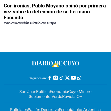
Con ironías, Pablo Moyano opinó por primera
vez sobre la detención de su hermano
Facundo
Por
Redacción Diario de Cuyo
Seguinos en:
San Juan
Política
Economía
Cuyo Minero
Suplemento Verde
Revista OH
Policiales
Pasión Deportiva
Espectáculos
Argentina