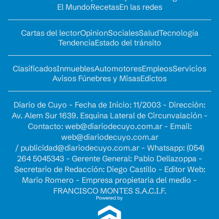
El Mundo
Recetas
En las redes
Cartas del lector
Opinion
Sociales
Salud
Tecnología
Tendencia
Estado del tránsito
Clasificados
Inmuebles
Automotores
Empleos
Servicios
Avisos Fúnebres y Misas
Edictos
Diario de Cuyo - Fecha de Inicio: 11/2003 - Dirección:
Av. Alem Sur 1639. Esquina Lateral de Circunvalación -
Contacto:
web@diariodecuyo.com.ar
- Email:
web@diariodecuyo.com.ar
/
publicidad@diariodecuyo.com.ar
-
Whatsapp: (054)
264 5045343 - Gerente General: Pablo Dellazoppa -
Secretario de Redacción: Diego Castillo - Editor Web:
Mario Romero - Empresa propietaria del medio -
FRANCISCO MONTES S.A.C.I.F.