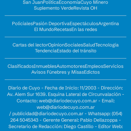
San Juan
Política
Economía
Cuyo Minero
Suplemento Verde
Revista OH
Policiales
Pasión Deportiva
Espectáculos
Argentina
El Mundo
Recetas
En las redes
Cartas del lector
Opinion
Sociales
Salud
Tecnología
Tendencia
Estado del tránsito
Clasificados
Inmuebles
Automotores
Empleos
Servicios
Avisos Fúnebres y Misas
Edictos
Diario de Cuyo - Fecha de Inicio: 11/2003 - Dirección:
Av. Alem Sur 1639. Esquina Lateral de Circunvalación -
Contacto:
web@diariodecuyo.com.ar
- Email:
web@diariodecuyo.com.ar
/
publicidad@diariodecuyo.com.ar
-
Whatsapp: (054)
264 5045343 - Gerente General: Pablo Dellazoppa -
Secretario de Redacción: Diego Castillo - Editor Web: