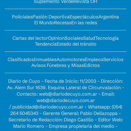
Suplemento Verde
Revista OH
Policiales
Pasión Deportiva
Espectáculos
Argentina
El Mundo
Recetas
En las redes
Cartas del lector
Opinion
Sociales
Salud
Tecnología
Tendencia
Estado del tránsito
Clasificados
Inmuebles
Automotores
Empleos
Servicios
Avisos Fúnebres y Misas
Edictos
Diario de Cuyo - Fecha de Inicio: 11/2003 - Dirección:
Av. Alem Sur 1639. Esquina Lateral de Circunvalación -
Contacto:
web@diariodecuyo.com.ar
- Email:
web@diariodecuyo.com.ar
/
publicidad@diariodecuyo.com.ar
-
Whatsapp: (054)
264 5045343 - Gerente General: Pablo Dellazoppa -
Secretario de Redacción: Diego Castillo - Editor Web:
Mario Romero - Empresa propietaria del medio -