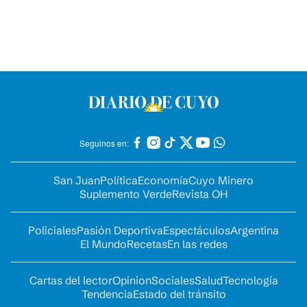
Seguinos en:
San Juan
Política
Economía
Cuyo Minero
Suplemento Verde
Revista OH
Policiales
Pasión Deportiva
Espectáculos
Argentina
El Mundo
Recetas
En las redes
Cartas del lector
Opinion
Sociales
Salud
Tecnología
Tendencia
Estado del tránsito