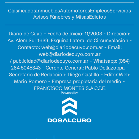
Clasificados
Inmuebles
Automotores
Empleos
Servicios
Avisos Fúnebres y Misas
Edictos
Diario de Cuyo - Fecha de Inicio: 11/2003 - Dirección:
Av. Alem Sur 1639. Esquina Lateral de Circunvalación -
Contacto:
web@diariodecuyo.com.ar
- Email:
web@diariodecuyo.com.ar
/
publicidad@diariodecuyo.com.ar
-
Whatsapp: (054)
264 5045343 - Gerente General: Pablo Dellazoppa -
Secretario de Redacción: Diego Castillo - Editor Web:
Mario Romero - Empresa propietaria del medio -
FRANCISCO MONTES S.A.C.I.F.