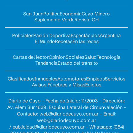
San Juan
Política
Economía
Cuyo Minero
Suplemento Verde
Revista OH
Policiales
Pasión Deportiva
Espectáculos
Argentina
El Mundo
Recetas
En las redes
Cartas del lector
Opinion
Sociales
Salud
Tecnología
Tendencia
Estado del tránsito
Clasificados
Inmuebles
Automotores
Empleos
Servicios
Avisos Fúnebres y Misas
Edictos
Diario de Cuyo - Fecha de Inicio: 11/2003 - Dirección:
Av. Alem Sur 1639. Esquina Lateral de Circunvalación -
Contacto:
web@diariodecuyo.com.ar
- Email:
web@diariodecuyo.com.ar
/
publicidad@diariodecuyo.com.ar
-
Whatsapp: (054)