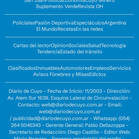
San Juan
Política
Economía
Cuyo Minero
Suplemento Verde
Revista OH
Policiales
Pasión Deportiva
Espectáculos
Argentina
El Mundo
Recetas
En las redes
Cartas del lector
Opinion
Sociales
Salud
Tecnología
Tendencia
Estado del tránsito
Clasificados
Inmuebles
Automotores
Empleos
Servicios
Avisos Fúnebres y Misas
Edictos
Diario de Cuyo - Fecha de Inicio: 11/2003 - Dirección:
Av. Alem Sur 1639. Esquina Lateral de Circunvalación -
Contacto:
web@diariodecuyo.com.ar
- Email:
web@diariodecuyo.com.ar
/
publicidad@diariodecuyo.com.ar
-
Whatsapp: (054)
264 5045343 - Gerente General: Pablo Dellazoppa -
Secretario de Redacción: Diego Castillo - Editor Web:
Mario Romero - Empresa propietaria del medio -