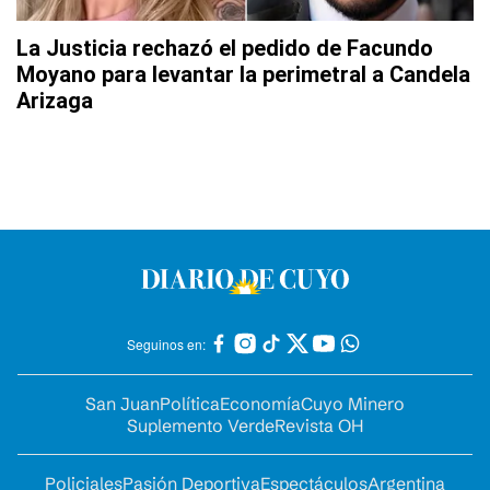
La Justicia rechazó el pedido de Facundo
Moyano para levantar la perimetral a Candela
Arizaga
Seguinos en:
San Juan
Política
Economía
Cuyo Minero
Suplemento Verde
Revista OH
Policiales
Pasión Deportiva
Espectáculos
Argentina