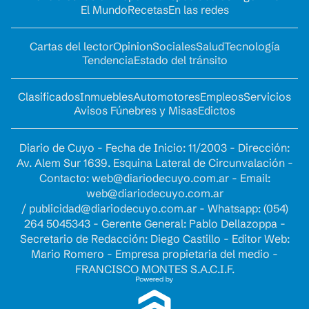
El Mundo
Recetas
En las redes
Cartas del lector
Opinion
Sociales
Salud
Tecnología
Tendencia
Estado del tránsito
Clasificados
Inmuebles
Automotores
Empleos
Servicios
Avisos Fúnebres y Misas
Edictos
Diario de Cuyo - Fecha de Inicio: 11/2003 - Dirección:
Av. Alem Sur 1639. Esquina Lateral de Circunvalación -
Contacto:
web@diariodecuyo.com.ar
- Email:
web@diariodecuyo.com.ar
/
publicidad@diariodecuyo.com.ar
-
Whatsapp: (054)
264 5045343 - Gerente General: Pablo Dellazoppa -
Secretario de Redacción: Diego Castillo - Editor Web:
Mario Romero - Empresa propietaria del medio -
FRANCISCO MONTES S.A.C.I.F.