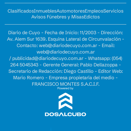
Clasificados
Inmuebles
Automotores
Empleos
Servicios
Avisos Fúnebres y Misas
Edictos
Diario de Cuyo - Fecha de Inicio: 11/2003 - Dirección:
Av. Alem Sur 1639. Esquina Lateral de Circunvalación -
Contacto:
web@diariodecuyo.com.ar
- Email:
web@diariodecuyo.com.ar
/
publicidad@diariodecuyo.com.ar
-
Whatsapp: (054)
264 5045343 - Gerente General: Pablo Dellazoppa -
Secretario de Redacción: Diego Castillo - Editor Web:
Mario Romero - Empresa propietaria del medio -
FRANCISCO MONTES S.A.C.I.F.