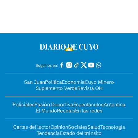
Seguinos en:
San Juan
Política
Economía
Cuyo Minero
Suplemento Verde
Revista OH
Policiales
Pasión Deportiva
Espectáculos
Argentina
El Mundo
Recetas
En las redes
Cartas del lector
Opinion
Sociales
Salud
Tecnología
Tendencia
Estado del tránsito