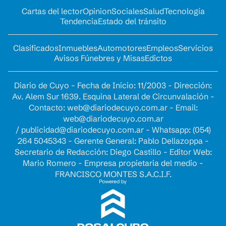
Cartas del lector
Opinion
Sociales
Salud
Tecnología
Tendencia
Estado del tránsito
Clasificados
Inmuebles
Automotores
Empleos
Servicios
Avisos Fúnebres y Misas
Edictos
Diario de Cuyo - Fecha de Inicio: 11/2003 - Dirección:
Av. Alem Sur 1639. Esquina Lateral de Circunvalación -
Contacto:
web@diariodecuyo.com.ar
- Email:
web@diariodecuyo.com.ar
/
publicidad@diariodecuyo.com.ar
-
Whatsapp: (054)
264 5045343 - Gerente General: Pablo Dellazoppa -
Secretario de Redacción: Diego Castillo - Editor Web:
Mario Romero - Empresa propietaria del medio -
FRANCISCO MONTES S.A.C.I.F.