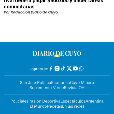
rival deberá pagar $300.000 y hacer tareas
comunitarias
Por
Redacción Diario de Cuyo
Seguinos en:
San Juan
Política
Economía
Cuyo Minero
Suplemento Verde
Revista OH
Policiales
Pasión Deportiva
Espectáculos
Argentina
El Mundo
Recetas
En las redes