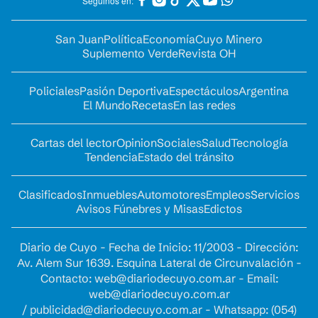
Seguinos en:
San Juan
Política
Economía
Cuyo Minero
Suplemento Verde
Revista OH
Policiales
Pasión Deportiva
Espectáculos
Argentina
El Mundo
Recetas
En las redes
Cartas del lector
Opinion
Sociales
Salud
Tecnología
Tendencia
Estado del tránsito
Clasificados
Inmuebles
Automotores
Empleos
Servicios
Avisos Fúnebres y Misas
Edictos
Diario de Cuyo - Fecha de Inicio: 11/2003 - Dirección:
Av. Alem Sur 1639. Esquina Lateral de Circunvalación -
Contacto:
web@diariodecuyo.com.ar
- Email:
web@diariodecuyo.com.ar
/
publicidad@diariodecuyo.com.ar
-
Whatsapp: (054)