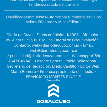
Tendencia
Estado del tránsito
Clasificados
Inmuebles
Automotores
Empleos
Servicios
Avisos Fúnebres y Misas
Edictos
Diario de Cuyo - Fecha de Inicio: 11/2003 - Dirección:
Av. Alem Sur 1639. Esquina Lateral de Circunvalación -
Contacto:
web@diariodecuyo.com.ar
- Email:
web@diariodecuyo.com.ar
/
publicidad@diariodecuyo.com.ar
-
Whatsapp: (054)
264 5045343 - Gerente General: Pablo Dellazoppa -
Secretario de Redacción: Diego Castillo - Editor Web:
Mario Romero - Empresa propietaria del medio -
FRANCISCO MONTES S.A.C.I.F.