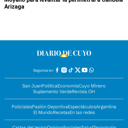
Arizaga
Seguinos en:
San Juan
Política
Economía
Cuyo Minero
Suplemento Verde
Revista OH
Policiales
Pasión Deportiva
Espectáculos
Argentina
El Mundo
Recetas
En las redes
Cartas del lector
Opinion
Sociales
Salud
Tecnología