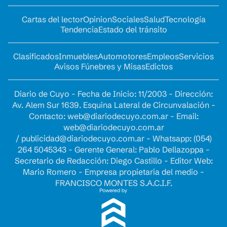
Cartas del lector
Opinion
Sociales
Salud
Tecnología
Tendencia
Estado del tránsito
Clasificados
Inmuebles
Automotores
Empleos
Servicios
Avisos Fúnebres y Misas
Edictos
Diario de Cuyo - Fecha de Inicio: 11/2003 - Dirección:
Av. Alem Sur 1639. Esquina Lateral de Circunvalación -
Contacto:
web@diariodecuyo.com.ar
- Email:
web@diariodecuyo.com.ar
/
publicidad@diariodecuyo.com.ar
-
Whatsapp: (054)
264 5045343 - Gerente General: Pablo Dellazoppa -
Secretario de Redacción: Diego Castillo - Editor Web:
Mario Romero - Empresa propietaria del medio -
FRANCISCO MONTES S.A.C.I.F.