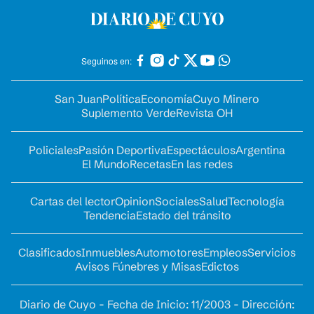
Seguinos en:
San Juan
Política
Economía
Cuyo Minero
Suplemento Verde
Revista OH
Policiales
Pasión Deportiva
Espectáculos
Argentina
El Mundo
Recetas
En las redes
Cartas del lector
Opinion
Sociales
Salud
Tecnología
Tendencia
Estado del tránsito
Clasificados
Inmuebles
Automotores
Empleos
Servicios
Avisos Fúnebres y Misas
Edictos
Diario de Cuyo - Fecha de Inicio: 11/2003 - Dirección: