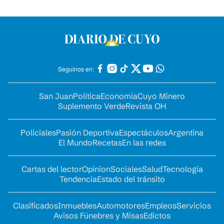
Seguinos en:
San Juan
Política
Economía
Cuyo Minero
Suplemento Verde
Revista OH
Policiales
Pasión Deportiva
Espectáculos
Argentina
El Mundo
Recetas
En las redes
Cartas del lector
Opinion
Sociales
Salud
Tecnología
Tendencia
Estado del tránsito
Clasificados
Inmuebles
Automotores
Empleos
Servicios
Avisos Fúnebres y Misas
Edictos