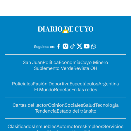
Seguinos en:
San Juan
Política
Economía
Cuyo Minero
Suplemento Verde
Revista OH
Policiales
Pasión Deportiva
Espectáculos
Argentina
El Mundo
Recetas
En las redes
Cartas del lector
Opinion
Sociales
Salud
Tecnología
Tendencia
Estado del tránsito
Clasificados
Inmuebles
Automotores
Empleos
Servicios