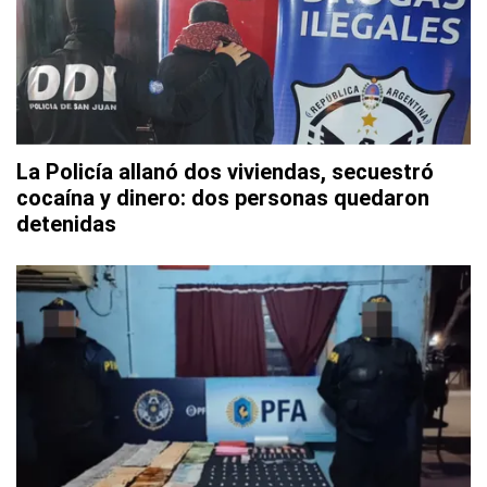
La Policía allanó dos viviendas, secuestró
cocaína y dinero: dos personas quedaron
detenidas