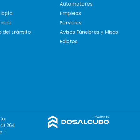
Automotores
logía
Empleos
ncia
Servicios
 del tránsito
Avisos Fúnebres y Misas
Edictos
to:
54) 264
o -