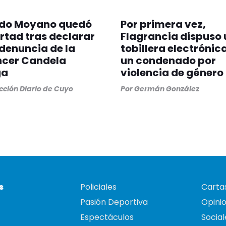
do Moyano quedó
Por primera vez,
ertad tras declarar
Flagrancia dispuso
 denuncia de la
tobillera electrónic
ncer Candela
un condenado por
ga
violencia de género
ción Diario de Cuyo
Por
Germán González
s
Policiales
Cartas
Pasión Deportiva
Opini
Espectáculos
Social