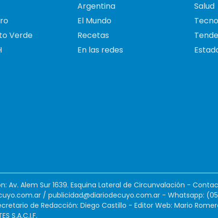
Argentina
Salud
ro
El Mundo
Tecno
to Verde
Recetas
Tende
H
En las redes
Estado
ión: Av. Alem Sur 1639. Esquina Lateral de Circunvalación - Contac
cuyo.com.ar
/
publicidad@diariodecuyo.com.ar
-
Whatsapp: (0
cretario de Redacción: Diego Castillo - Editor Web: Mario Romer
 S.A.C.I.F.