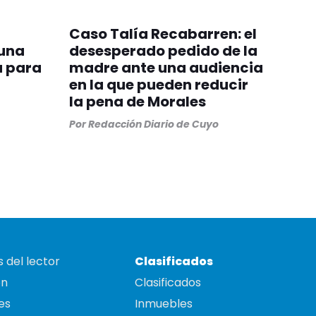
Caso Talía Recabarren: el
 una
desesperado pedido de la
a para
madre ante una audiencia
en la que pueden reducir
la pena de Morales
Por
Redacción Diario de Cuyo
 del lector
Clasificados
on
Clasificados
es
Inmuebles