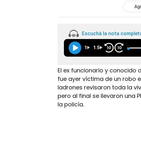
Agr
Escuchá la nota complet
1
1.5
10
10
El ex funcionario y conocido 
fue ayer víctima de un robo
ladrones revisaron toda la v
pero al final se llevaron una P
la policía.