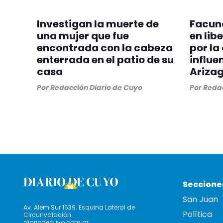
Investigan la muerte de
Facun
una mujer que fue
en lib
encontrada con la cabeza
por la
enterrada en el patio de su
influe
casa
Ariza
Por
Redacción Diario de Cuyo
Por
Redac
Seccione
San Juan
Av. Alem Sur 1639. Esquina Lateral de
Política
Circunvalación
diariodecuyo.com.ar