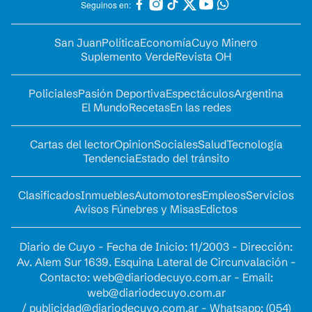
Seguinos en:
San Juan
Política
Economía
Cuyo Minero
Suplemento Verde
Revista OH
Policiales
Pasión Deportiva
Espectáculos
Argentina
El Mundo
Recetas
En las redes
Cartas del lector
Opinion
Sociales
Salud
Tecnología
Tendencia
Estado del tránsito
Clasificados
Inmuebles
Automotores
Empleos
Servicios
Avisos Fúnebres y Misas
Edictos
Diario de Cuyo - Fecha de Inicio: 11/2003 - Dirección:
Av. Alem Sur 1639. Esquina Lateral de Circunvalación -
Contacto:
web@diariodecuyo.com.ar
- Email:
web@diariodecuyo.com.ar
/
publicidad@diariodecuyo.com.ar
-
Whatsapp: (054)