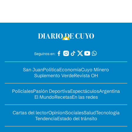
Seguinos en:
San Juan
Política
Economía
Cuyo Minero
Suplemento Verde
Revista OH
Policiales
Pasión Deportiva
Espectáculos
Argentina
El Mundo
Recetas
En las redes
Cartas del lector
Opinion
Sociales
Salud
Tecnología
Tendencia
Estado del tránsito