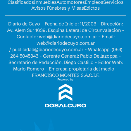
Clasificados
Inmuebles
Automotores
Empleos
Servicios
Avisos Fúnebres y Misas
Edictos
Diario de Cuyo - Fecha de Inicio: 11/2003 - Dirección:
Av. Alem Sur 1639. Esquina Lateral de Circunvalación -
Contacto:
web@diariodecuyo.com.ar
- Email:
web@diariodecuyo.com.ar
/
publicidad@diariodecuyo.com.ar
-
Whatsapp: (054)
264 5045343 - Gerente General: Pablo Dellazoppa -
Secretario de Redacción: Diego Castillo - Editor Web:
Mario Romero - Empresa propietaria del medio -
FRANCISCO MONTES S.A.C.I.F.