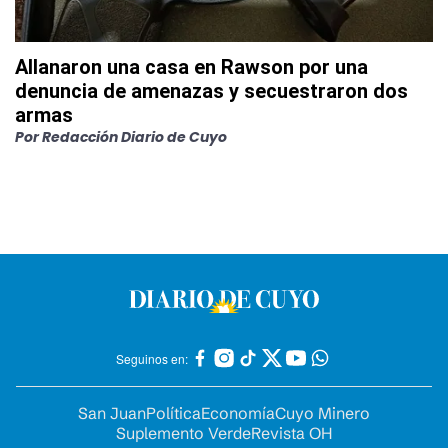
Allanaron una casa en Rawson por una
denuncia de amenazas y secuestraron dos
armas
Por
Redacción Diario de Cuyo
Seguinos en:
San Juan
Política
Economía
Cuyo Minero
Suplemento Verde
Revista OH