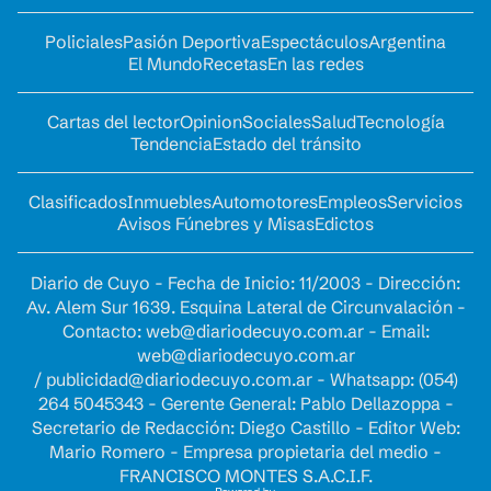
Policiales
Pasión Deportiva
Espectáculos
Argentina
El Mundo
Recetas
En las redes
Cartas del lector
Opinion
Sociales
Salud
Tecnología
Tendencia
Estado del tránsito
Clasificados
Inmuebles
Automotores
Empleos
Servicios
Avisos Fúnebres y Misas
Edictos
Diario de Cuyo - Fecha de Inicio: 11/2003 - Dirección:
Av. Alem Sur 1639. Esquina Lateral de Circunvalación -
Contacto:
web@diariodecuyo.com.ar
- Email:
web@diariodecuyo.com.ar
/
publicidad@diariodecuyo.com.ar
-
Whatsapp: (054)
264 5045343 - Gerente General: Pablo Dellazoppa -
Secretario de Redacción: Diego Castillo - Editor Web:
Mario Romero - Empresa propietaria del medio -
FRANCISCO MONTES S.A.C.I.F.