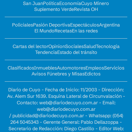
San Juan
Política
Economía
Cuyo Minero
Suplemento Verde
Revista OH
Policiales
Pasión Deportiva
Espectáculos
Argentina
El Mundo
Recetas
En las redes
Cartas del lector
Opinion
Sociales
Salud
Tecnología
Tendencia
Estado del tránsito
Clasificados
Inmuebles
Automotores
Empleos
Servicios
Avisos Fúnebres y Misas
Edictos
Diario de Cuyo - Fecha de Inicio: 11/2003 - Dirección:
Av. Alem Sur 1639. Esquina Lateral de Circunvalación -
Contacto:
web@diariodecuyo.com.ar
- Email:
web@diariodecuyo.com.ar
/
publicidad@diariodecuyo.com.ar
-
Whatsapp: (054)
264 5045343 - Gerente General: Pablo Dellazoppa -
Secretario de Redacción: Diego Castillo - Editor Web: