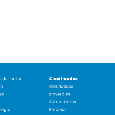
 del lector
Clasificados
on
Clasificados
es
Inmuebles
Automotores
logía
Empleos