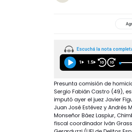
Agr
Escuchá la nota complet
1
1.5
10
10
Presunta comisión de homicid
Sergio Fabián Castro (49), es 
imputó ayer el juez Javier Fi
Juan José Estévez y Andrés Ma
Monseñor Báez Laspiur, Chim
fiscal coordinador Iván Grass
Gerarduzzi (UFI de Delitos Es