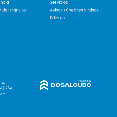
ncia
Servicios
 del tránsito
Avisos Fúnebres y Misas
Edictos
to:
54) 264
o -