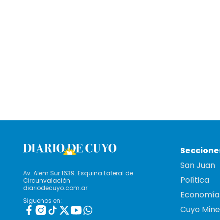
Seccione
San Juan
Av. Alem Sur 1639. Esquina Lateral de
Política
Circunvalación
diariodecuyo.com.ar
Economía
Siguenos en:
Cuyo Mine