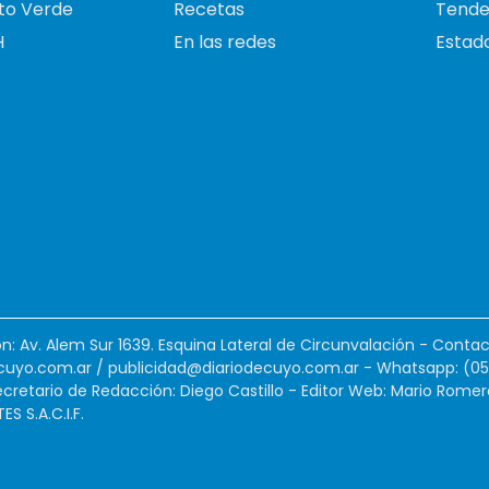
to Verde
Recetas
Tende
H
En las redes
Estado
ión: Av. Alem Sur 1639. Esquina Lateral de Circunvalación - Contac
cuyo.com.ar
/
publicidad@diariodecuyo.com.ar
-
Whatsapp: (0
cretario de Redacción: Diego Castillo - Editor Web: Mario Romer
 S.A.C.I.F.