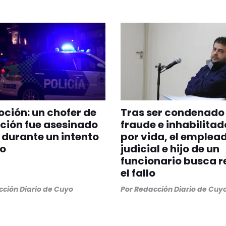
ión: un chofer de
Tras ser condenado
ción fue asesinado
fraude e inhabilitad
s durante un intento
por vida, el emplea
bo
judicial e hijo de un
funcionario busca r
el fallo
ción Diario de Cuyo
Por
Redacción Diario de Cuy