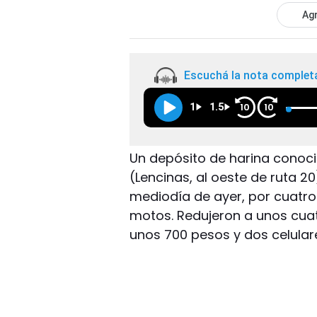
Agr
Escuchá la nota complet
1
1.5
10
10
Un depósito de harina conoci
(Lencinas, al oeste de ruta 2
mediodía de ayer, por cuatr
motos. Redujeron a unos cuat
unos 700 pesos y dos celulares