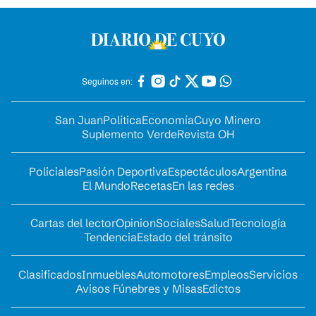
Seguinos en:
San Juan
Política
Economía
Cuyo Minero
Suplemento Verde
Revista OH
Policiales
Pasión Deportiva
Espectáculos
Argentina
El Mundo
Recetas
En las redes
Cartas del lector
Opinion
Sociales
Salud
Tecnología
Tendencia
Estado del tránsito
Clasificados
Inmuebles
Automotores
Empleos
Servicios
Avisos Fúnebres y Misas
Edictos