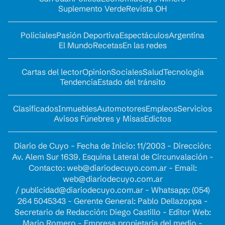
Suplemento Verde
Revista OH
Policiales
Pasión Deportiva
Espectáculos
Argentina
El Mundo
Recetas
En las redes
Cartas del lector
Opinion
Sociales
Salud
Tecnología
Tendencia
Estado del tránsito
Clasificados
Inmuebles
Automotores
Empleos
Servicios
Avisos Fúnebres y Misas
Edictos
Diario de Cuyo - Fecha de Inicio: 11/2003 - Dirección:
Av. Alem Sur 1639. Esquina Lateral de Circunvalación -
Contacto:
web@diariodecuyo.com.ar
- Email:
web@diariodecuyo.com.ar
/
publicidad@diariodecuyo.com.ar
-
Whatsapp: (054)
264 5045343 - Gerente General: Pablo Dellazoppa -
Secretario de Redacción: Diego Castillo - Editor Web:
Mario Romero - Empresa propietaria del medio -