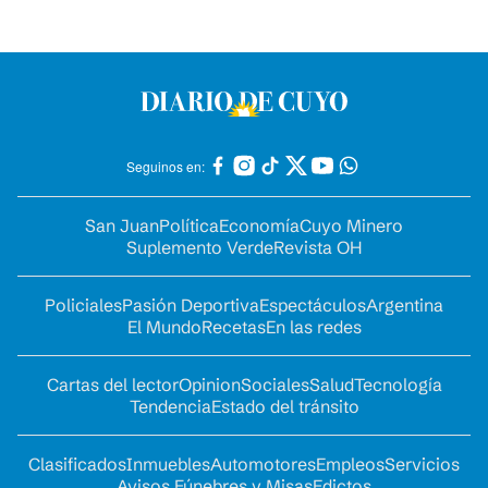
Seguinos en:
San Juan
Política
Economía
Cuyo Minero
Suplemento Verde
Revista OH
Policiales
Pasión Deportiva
Espectáculos
Argentina
El Mundo
Recetas
En las redes
Cartas del lector
Opinion
Sociales
Salud
Tecnología
Tendencia
Estado del tránsito
Clasificados
Inmuebles
Automotores
Empleos
Servicios
Avisos Fúnebres y Misas
Edictos