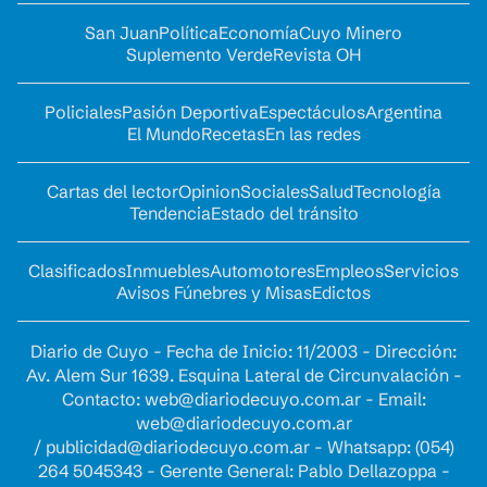
San Juan
Política
Economía
Cuyo Minero
Suplemento Verde
Revista OH
Policiales
Pasión Deportiva
Espectáculos
Argentina
El Mundo
Recetas
En las redes
Cartas del lector
Opinion
Sociales
Salud
Tecnología
Tendencia
Estado del tránsito
Clasificados
Inmuebles
Automotores
Empleos
Servicios
Avisos Fúnebres y Misas
Edictos
Diario de Cuyo - Fecha de Inicio: 11/2003 - Dirección:
Av. Alem Sur 1639. Esquina Lateral de Circunvalación -
Contacto:
web@diariodecuyo.com.ar
- Email:
web@diariodecuyo.com.ar
/
publicidad@diariodecuyo.com.ar
-
Whatsapp: (054)
264 5045343 - Gerente General: Pablo Dellazoppa -