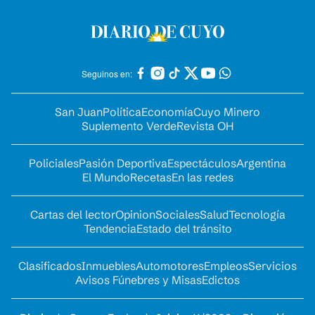
Seguinos en:
San Juan
Política
Economía
Cuyo Minero
Suplemento Verde
Revista OH
Policiales
Pasión Deportiva
Espectáculos
Argentina
El Mundo
Recetas
En las redes
Cartas del lector
Opinion
Sociales
Salud
Tecnología
Tendencia
Estado del tránsito
Clasificados
Inmuebles
Automotores
Empleos
Servicios
Avisos Fúnebres y Misas
Edictos