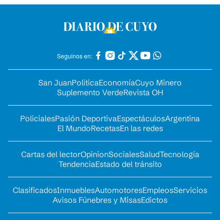
Seguinos en:
San Juan
Política
Economía
Cuyo Minero
Suplemento Verde
Revista OH
Policiales
Pasión Deportiva
Espectáculos
Argentina
El Mundo
Recetas
En las redes
Cartas del lector
Opinion
Sociales
Salud
Tecnología
Tendencia
Estado del tránsito
Clasificados
Inmuebles
Automotores
Empleos
Servicios
Avisos Fúnebres y Misas
Edictos