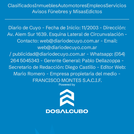
Clasificados
Inmuebles
Automotores
Empleos
Servicios
Avisos Fúnebres y Misas
Edictos
Diario de Cuyo - Fecha de Inicio: 11/2003 - Dirección:
Av. Alem Sur 1639. Esquina Lateral de Circunvalación -
Contacto:
web@diariodecuyo.com.ar
- Email:
web@diariodecuyo.com.ar
/
publicidad@diariodecuyo.com.ar
-
Whatsapp: (054)
264 5045343 - Gerente General: Pablo Dellazoppa -
Secretario de Redacción: Diego Castillo - Editor Web:
Mario Romero - Empresa propietaria del medio -
FRANCISCO MONTES S.A.C.I.F.