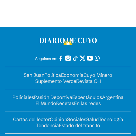
Seguinos en:
San Juan
Política
Economía
Cuyo Minero
Suplemento Verde
Revista OH
Policiales
Pasión Deportiva
Espectáculos
Argentina
El Mundo
Recetas
En las redes
Cartas del lector
Opinion
Sociales
Salud
Tecnología
Tendencia
Estado del tránsito