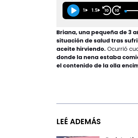
1
1.5
10
10
Briana, una pequeña de 3 a
situación de salud tras suf
aceite hirviendo.
Ocurrió c
donde la nena estaba comien
el contenido de la olla enci
LEÉ ADEMÁS