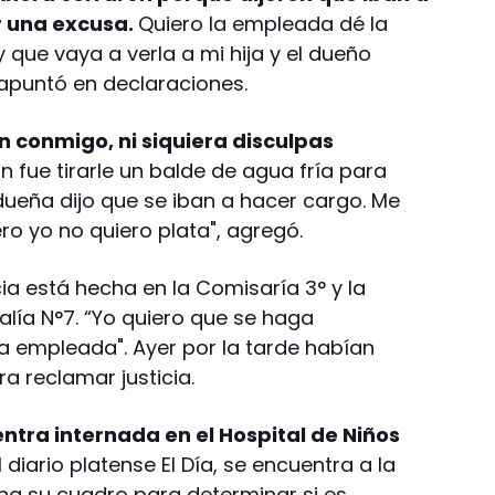
r una excusa.
Quiero la empleada dé la
 que vaya a verla a mi hija y el dueño
 apuntó en declaraciones.
 conmigo, ni siquiera disculpas
n fue tirarle un balde de agua fría para
 dueña dijo que se iban a hacer cargo. Me
ero yo no quiero plata", agregó.
ia está hecha en la Comisaría 3° y la
alía N°7. “Yo quiero que se haga
 la empleada". Ayer por la tarde habían
 reclamar justicia.
tra internada en el Hospital de Niños
diario platense El Día, se encuentra a la
na su cuadro para determinar si es