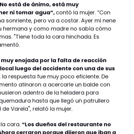
 No está de ánimo, está muy
mer ni tomar agua”,
contó la mujer. “Con
ña sonriente, pero va a costar. Ayer mi nene
su hermana y como madre no sabía cómo
imas. "Tiene toda la cara hinchada. Es
lamentó.
 muy enojada por la falta de reacción
 local luego del accidente con una de sus
 la respuesta fue muy poco eficiente. De
omento atinaron a acercarle un balde con
 pusieron adentro de la heladera para
a quemadura hasta que llegó un patrullero
 de Varela", relató la mujer.
 la cara.
“Los dueños del restaurante no
 Ahora cerraron porque dijeron que iban a