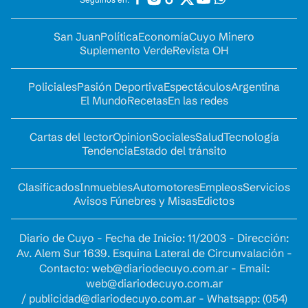
San Juan
Política
Economía
Cuyo Minero
Suplemento Verde
Revista OH
Policiales
Pasión Deportiva
Espectáculos
Argentina
El Mundo
Recetas
En las redes
Cartas del lector
Opinion
Sociales
Salud
Tecnología
Tendencia
Estado del tránsito
Clasificados
Inmuebles
Automotores
Empleos
Servicios
Avisos Fúnebres y Misas
Edictos
Diario de Cuyo - Fecha de Inicio: 11/2003 - Dirección:
Av. Alem Sur 1639. Esquina Lateral de Circunvalación -
Contacto:
web@diariodecuyo.com.ar
- Email:
web@diariodecuyo.com.ar
/
publicidad@diariodecuyo.com.ar
-
Whatsapp: (054)