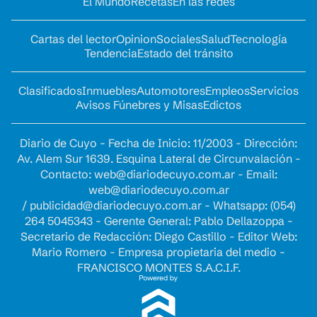
El Mundo
Recetas
En las redes
Cartas del lector
Opinion
Sociales
Salud
Tecnología
Tendencia
Estado del tránsito
Clasificados
Inmuebles
Automotores
Empleos
Servicios
Avisos Fúnebres y Misas
Edictos
Diario de Cuyo - Fecha de Inicio: 11/2003 - Dirección:
Av. Alem Sur 1639. Esquina Lateral de Circunvalación -
Contacto:
web@diariodecuyo.com.ar
- Email:
web@diariodecuyo.com.ar
/
publicidad@diariodecuyo.com.ar
-
Whatsapp: (054)
264 5045343 - Gerente General: Pablo Dellazoppa -
Secretario de Redacción: Diego Castillo - Editor Web:
Mario Romero - Empresa propietaria del medio -
FRANCISCO MONTES S.A.C.I.F.