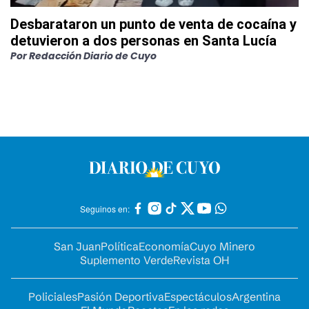
Desbarataron un punto de venta de cocaína y
detuvieron a dos personas en Santa Lucía
Por
Redacción Diario de Cuyo
Seguinos en:
San Juan
Política
Economía
Cuyo Minero
Suplemento Verde
Revista OH
Policiales
Pasión Deportiva
Espectáculos
Argentina