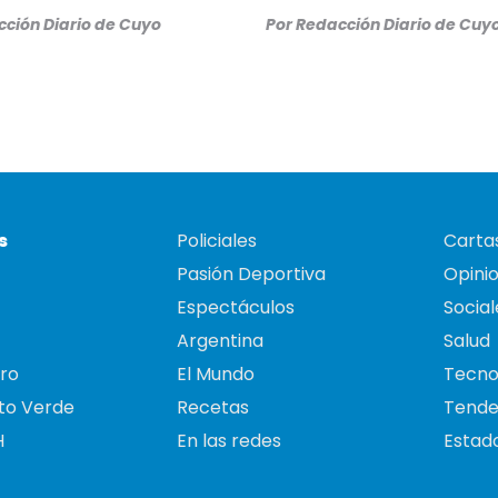
ción Diario de Cuyo
Por
Redacción Diario de Cuy
s
Policiales
Cartas
Pasión Deportiva
Opini
Espectáculos
Social
Argentina
Salud
ro
El Mundo
Tecno
to Verde
Recetas
Tende
H
En las redes
Estado