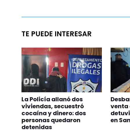
TE PUEDE INTERESAR
La Policía allanó dos
Desba
viviendas, secuestró
venta 
cocaína y dinero: dos
detuvi
personas quedaron
en San
detenidas