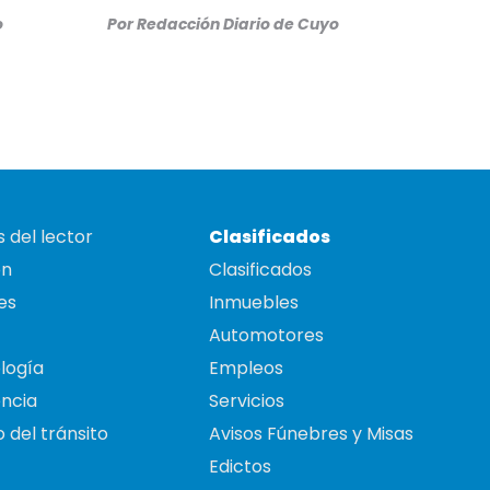
o
Por
Redacción Diario de Cuyo
 del lector
Clasificados
on
Clasificados
es
Inmuebles
Automotores
logía
Empleos
ncia
Servicios
 del tránsito
Avisos Fúnebres y Misas
Edictos