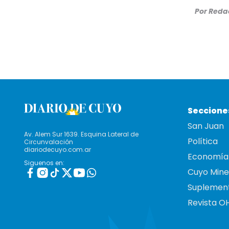
Por
Redac
Seccione
San Juan
Av. Alem Sur 1639. Esquina Lateral de
Política
Circunvalación
diariodecuyo.com.ar
Economía
Siguenos en:
Cuyo Mine
Suplemen
Revista O