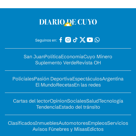
Seguinos en:
San Juan
Política
Economía
Cuyo Minero
Suplemento Verde
Revista OH
Policiales
Pasión Deportiva
Espectáculos
Argentina
El Mundo
Recetas
En las redes
Cartas del lector
Opinion
Sociales
Salud
Tecnología
Tendencia
Estado del tránsito
Clasificados
Inmuebles
Automotores
Empleos
Servicios
Avisos Fúnebres y Misas
Edictos