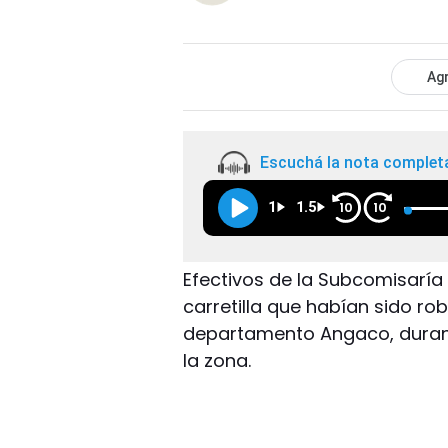
Agr
Escuchá la nota complet
1
1.5
10
10
Efectivos de la Subcomisaría
carretilla que habían sido ro
departamento Angaco, durante
la zona.